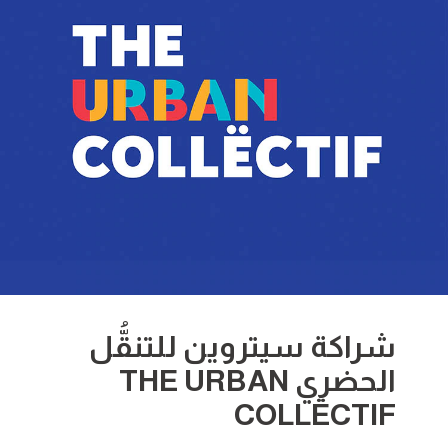
شراكة سيتروين للتنقُّل
الحضري THE URBAN
COLLËCTIF