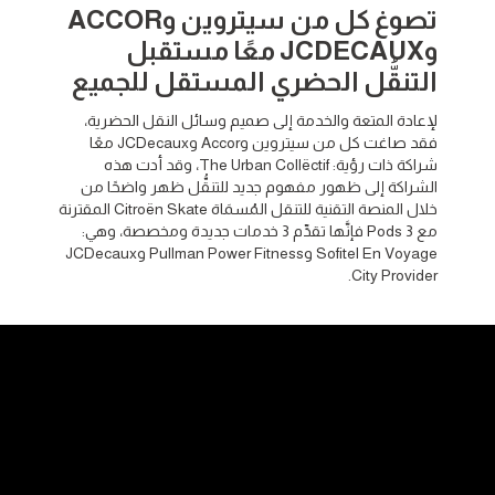
تصوغ كل من سيتروين وACCOR
وJCDECAUX معًا مستقبل
التنقُّل الحضري المستقل للجميع
لإعادة المتعة والخدمة إلى صميم وسائل النقل الحضرية،
فقد صاغت كل من سيتروين وAccor وJCDecaux معًا
شراكة ذات رؤية: The Urban Collëctif، وقد أدت هذه
الشراكة إلى ظهور مفهوم جديد للتنقُّل ظهر واضحًا من
خلال المنصة التقنية للتنقل المُسمَاة Citroën Skate المقترنة
مع 3 Pods فإنَّها تقدِّم 3 خدمات جديدة ومخصصة، وهي:
Sofitel En Voyage وPullman Power Fitness وJCDecaux
City Provider.