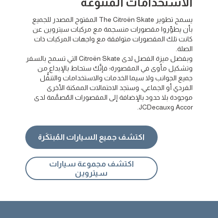
الاستخدامات المتنوعة
يسمح تطوير The Citroën Skate المفتوح المصدر للجميع
بأن يطوِّروا مقصورات منسجمة مع مركبات سيتروين عن
كانت تلك المقصورات متوافقة مع واجهات المركبات ذات
الصلة.
وبفضل ميزة الفصل لدى Citroën Skate التي تسمح بالسفر
وتشكيل مأوى في المقصورة؛ فإنَّك ستحاط بالإبداع من
جميع الجوانب ولا سيما الخدمات والاستخدامات والتنقُّل
الفردي أو الجماعي، وستجد الاحتمالات الممكنة الأخرى
موجودة بلا حدود بالإضافة إلى المقصورات المُصمَّمة لدى
Accor وJCDecaux.
اكتشف جميع السيارات المُبتكَرة
اكتشف مجموعة سيارات
سيتروين