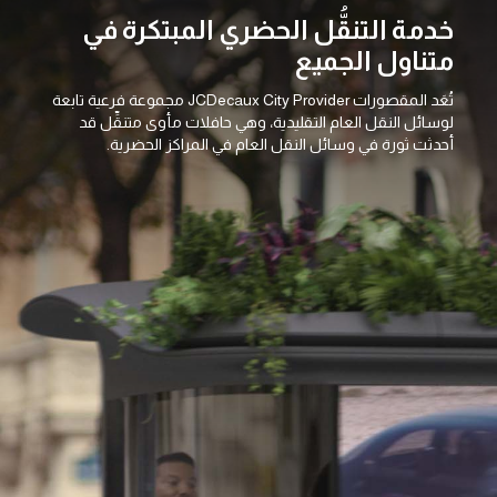
خدمة التنقُّل الحضري المبتكرة في
متناول الجميع
تُعَد المقصورات JCDecaux City Provider مجموعة فرعية تابعة
لوسائل النقل العام التقليدية، وهي حافلات مأوى متنقِّل قد
أحدثت ثورة في وسائل النقل العام في المراكز الحضرية.