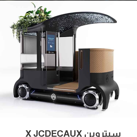
سيتروين X JCDECAUX