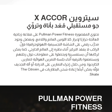
سيتروين X ACCOR
جو مستقبلي مُعَد بأناة وتروِّي
تحتوي المقصورة Pullman Power Fitness على فقاعة زجاجية
مُعالَجة حراريًا لإبراز كلا اللونين العاتم واللامع، وبفضل وجود
مدرِّب رقمي على الشاشة التجسيمية (الهولوجرافية) فإنَّ
الراكب لا يفقد التركيز أثناء نظره إلى العالم الخارجي، كما يمكن
لركابها أن يستفسروا ويحصلوا على معلومات حول رحلتهم
ويستمتعوا بالترفيه أثناء جلسة التمرين الهوائية (تمارين
الكارديو)، ومن خلال إجراء التمارين على الدراجة أو آلة التجديف
فإنَّه يمكن أيضًا إعادة شحن البطاريات في The Citroën
Skate.
PULLMAN POWER
FITNESS