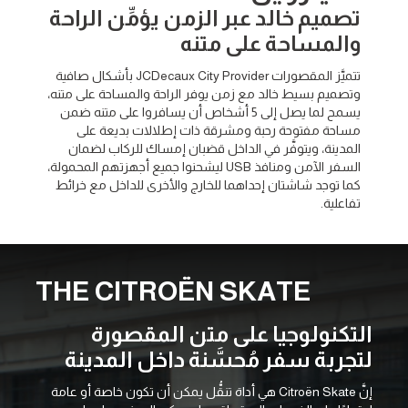
تصميم خالد عبر الزمن يؤمِّن الراحة
والمساحة على متنه
تتميَّز المقصورات JCDecaux City Provider بأشكال صافية
وتصميم بسيط خالد مع زمن يوفر الراحة والمساحة على متنه،
يسمح لما يصل إلى 5 أشخاص أن يسافروا على متنه ضمن
مساحة مفتوحة رحبة ومشرقة ذات إطلالات بديعة على
المدينة، ويتوفَّر في الداخل قضبان إمساك للركاب لضمان
السفر الآمن ومنافذ USB ليشحنوا جميع أجهزتهم المحمولة،
كما توجد شاشتان إحداهما للخارج والأخرى للداخل مع خرائط
تفاعلية.
THE CITROËN SKATE
التكنولوجيا على متن المقصورة
لتجربة سفر مُحسَّنة داخل المدينة
إنَّ Citroën Skate هي أداة تنقُّل يمكن أن تكون خاصة أو عامة