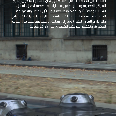
اعتمادًا على الخدمات المرتبطة بها ويمكن السفر بها حول جميع
المراكز الحضرية وتسير ضمن مسارات مخصصة لجعل التنقُّل
انسيابيًا ومُحسَّنًا، ويندمج فيها جميع وسائل الذكاء والتكنولوجيا
المطلوبة للقيادة الذاتية والكهربائية: البطارية والمحرك الكهربائي
والرادار والليدار (اللادار) وما إلى هنالك. وتثبت فعاليتها في البيئات
الحضرية وتقتصر سرعتها القصوى على 25 كم/ساعة.