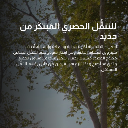
للتنقُّل الحضري المُبتكَر من
جديد
لجعل حياة المدينة أكثر انسيابية وسعادة وإنسانية، أحدثت
سيتروين استجابة إبداعية وهي ابتكار نموذج جديد للتنقُّل الجماعي
مفتوح المصدر مشترك يجعل التنقُّل متاحًا في متناول الجميع،
والذي قد أصبح وعدًا تلتزم به سيتروين من خلال رؤيتها للتنقُّل
المستقل.