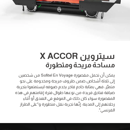
سيتروين X ACCOR
مساحة مريحة ومتطورة
يمكن أن تحمل مقصورة Sofitel En Voyage من شخصين
إلى ثلاثة أشخاص ضمن ظروف مريحة ومخدومة على نحو
متميِّز، فهي بمثابة خادم فاخر يخدم ضيوفه ليستمتعوا بتجربة
ضيافة فنادق فريدة من نوعها طوال فترة إقامتهم في هذه
المقصورة سواء كان ذلك في الموقع في الفندق أو أثناء
رحلاتهم إلى المدينة: إنَّها تجربة نقل متطورة و"على الطراز
الفرنسي".