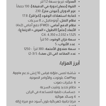
المحرك:
تيربو بسعة 1.2 لتر
القوة [حصان/دورة في الدقيقة]:
130 حصاناً
عزم الدوران [نيوتن متر]:
230
كفاءة استهلاك الوقود [كم/لتر]:
17.8
نظام النقل:
أوتوماتيكي بـ 8 سرعات
نظام الدفع أمامي:
(FWD) دفع أمامي (4x2)
الأبعاد [ملم] (الطول × العرض × الارتفاع):
C4: 4,350 x 2,032 x 1,525
سعة خزان الوقود:
50 لتراً
عدد الأبواب:
5
سعة صندوق الأمتعة:
‏380 لتراً - 1250
عدد المقاعد (في كل صف):
5 (3-2)
أبرز المزايا:
شاشة لمس ملوّنة قياس 10 إنش تدعم Apple
CarPlay، بلوتوث، والأوامر الصوتية.
6 مكبرات صوت
نظام تحديد وتثبيت السرعة
حساسات خلفية للمساعدة في الركن
4 وسائد هوائية
مرايا جانبية كهربائية بلون أسود مع ميزة إزالة