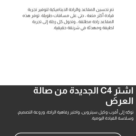
لقيادة، تم
تم تحسين المقاعد والراحة الديناميكية لتوفير تجربة
السائق
قيادة أكثر متعة ، حتى على مسافات طويلة. توفر هذه
واجهة حديثة
تها في القيادة
المقاعد راحة مطلقة ، وتحول كل رحلة إلى تجربة
الأمثل وعرض 
لطيفة ومهدئة في شرنقة حقيقية.
من خلال شاش
وج عن
وتقليل إجها
يح أمامية
السلامة.
ام
عة، في خطوة
اشترِ C4 الجديدة من صالة
العرض
توجّه إلى أقرب وكيل سيتروين، واختبر رفاهية الراحة، وروعة التصميم،
وسلاسة القيادة اليومية.