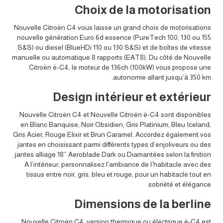
Choix de la motorisation
Nouvelle Citroën C4 vous laisse un grand choix de motorisations
nouvelle génération Euro 6d essence (PureTech 100, 130 ou 155
S&S) ou diesel (BlueHDi 110 ou 130 S&S) et de boîtes de vitesse
manuelle ou automatique 8 rapports (EAT8). Du côté de Nouvelle
Citroën ë-C4, le moteur de 136ch (100kW) vous propose une
autonomie allant jusqu’à 350 km.
Design intérieur et extérieur
Nouvelle Citroën C4 et Nouvelle Citroën ë-C4 sont disponibles
en Blanc Banquise, Noir Obsidien, Gris Platinium, Bleu Iceland,
Gris Acier, Rouge Elixir et Brun Caramel. Accordez également vos
jantes en choisissant parmi différents types d’enjoliveurs ou des
jantes alliage 18’’ Aeroblade Dark ou Diamantées selon la finition.
A l’intérieur, personnalisez l’ambiance de l’habitacle avec des
tissus entre noir, gris, bleu et rouge, pour un habitacle tout en
sobriété et élégance.
Dimensions de la berline
Nouvelle Citroën C4, version thermique ou électrique ë-C4 est