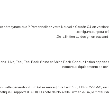
e et aérodynamique ? Personnalisez votre Nouvelle Citroën C4 en version
configurateur pour cr
De la finition au design en passant
ons : Live, Feel, Feel Pack, Shine et Shine Pack. Chaque finition apporte 
nombreux équipements de série p
nouvelle génération Euro 6d essence (PureTech 100, 130 ou 155 S&S) ou d
atique 8 rapports (EAT8). Du côté de Nouvelle Citroën ë-C4, le moteur d