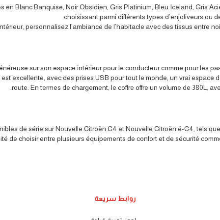
 en Blanc Banquise, Noir Obsidien, Gris Platinium, Bleu Iceland, Gris Ac
choisissant parmi différents types d’enjoliveurs ou d
’intérieur, personnalisez l’ambiance de l’habitacle avec des tissus entre noi
généreuse sur son espace intérieur pour le conducteur comme pour les pa
st excellente, avec des prises USB pour tout le monde, un vrai espace de
route. En termes de chargement, le coffre offre un volume de 380L, avec 
bles de série sur Nouvelle Citroën C4 et Nouvelle Citroën ë-C4, tels que
ité de choisir entre plusieurs équipements de confort et de sécurité comme l
روابط سريعة